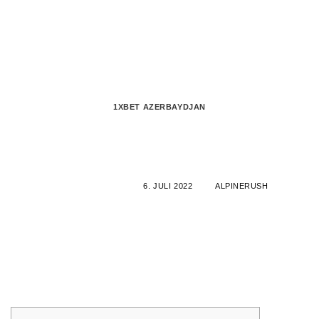
Zum
Inhalt
springen
1XBET AZERBAYDJAN
1xbet Download Android Cihazlarda
1xbet Yükləyi
VERÖFFENTLICHT AM
6. JULI 2022
VON
ALPINERUSH
1xbet Download Android Cihazlarda 1xbet Yükləyin
Aviator Oyna Və Qazan Rəsmi Sayti
Aviator Azerbaycan