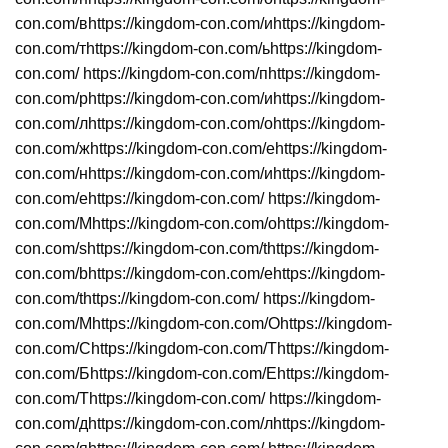
con.com/вhttps://kingdom-con.com/иhttps://kingdom-
con.com/тhttps://kingdom-con.com/ьhttps://kingdom-
con.com/ https://kingdom-con.com/пhttps://kingdom-
con.com/рhttps://kingdom-con.com/иhttps://kingdom-
con.com/лhttps://kingdom-con.com/оhttps://kingdom-
con.com/жhttps://kingdom-con.com/еhttps://kingdom-
con.com/нhttps://kingdom-con.com/иhttps://kingdom-
con.com/еhttps://kingdom-con.com/ https://kingdom-
con.com/Mhttps://kingdom-con.com/ohttps://kingdom-
con.com/shttps://kingdom-con.com/thttps://kingdom-
con.com/bhttps://kingdom-con.com/ehttps://kingdom-
con.com/thttps://kingdom-con.com/ https://kingdom-
con.com/Мhttps://kingdom-con.com/Оhttps://kingdom-
con.com/Сhttps://kingdom-con.com/Тhttps://kingdom-
con.com/Бhttps://kingdom-con.com/Еhttps://kingdom-
con.com/Тhttps://kingdom-con.com/ https://kingdom-
con.com/дhttps://kingdom-con.com/лhttps://kingdom-