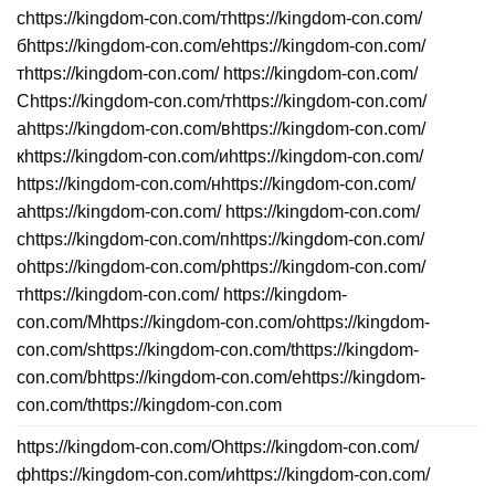
сhttps://kingdom-con.com/тhttps://kingdom-con.com/
бhttps://kingdom-con.com/еhttps://kingdom-con.com/
тhttps://kingdom-con.com/ https://kingdom-con.com/
Сhttps://kingdom-con.com/тhttps://kingdom-con.com/
аhttps://kingdom-con.com/вhttps://kingdom-con.com/
кhttps://kingdom-con.com/иhttps://kingdom-con.com/
https://kingdom-con.com/нhttps://kingdom-con.com/
аhttps://kingdom-con.com/ https://kingdom-con.com/
сhttps://kingdom-con.com/пhttps://kingdom-con.com/
оhttps://kingdom-con.com/рhttps://kingdom-con.com/
тhttps://kingdom-con.com/ https://kingdom-
con.com/Mhttps://kingdom-con.com/ohttps://kingdom-
con.com/shttps://kingdom-con.com/thttps://kingdom-
con.com/bhttps://kingdom-con.com/ehttps://kingdom-
con.com/thttps://kingdom-con.com
https://kingdom-con.com/Оhttps://kingdom-con.com/
фhttps://kingdom-con.com/иhttps://kingdom-con.com/