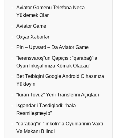
Aviator Gamenu Telefona Necə
Yükləmək Olar
Aviator Game
Oxşar Xəbərlər
Pin – Upward – Da Aviator Game
“ferensvaroş”un Qapıçısı: “qarabağ”la
Oyun Inkişafımıza Kömək Olacaq”
Bet Tətbiqini Google Android Cihazınıza
Yükləyin
“turan Tovuz” Yeni Transferini Açıqladı
İsgəndərli Təsdiqlədi: “hələ
Rəsmiləşməyib”
“qarabağ”ın “linkoln”la Oyunlarının Vaxtı
Və Məkanı Bilindi