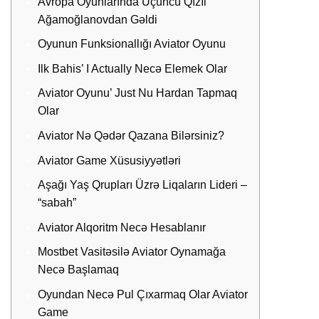
Avropa Oyunlarında Üçüncü Qızıl
Ağamoğlanovdan Gəldi
Oyunun Funksionallığı Aviator Oyunu
Ilk Bahis’ I Actually Necə Elemek Olar
Aviator Oyunu’ Just Nu Hardan Tapmaq
Olar
Aviator Nə Qədər Qazana Bilərsiniz?
Aviator Game Xüsusiyyətləri
Aşağı Yaş Qrupları Üzrə Liqaların Lideri –
“sabah”
Aviator Alqoritm Necə Hesablanır
Mostbet Vasitəsilə Aviator Oynamağa
Necə Başlamaq
Oyundan Necə Pul Çıxarmaq Olar Aviator
Game