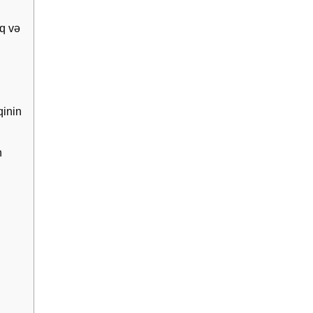
q və
qinin
n