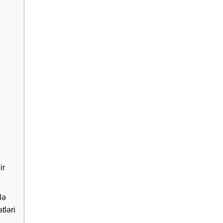
ir
lə
tləri