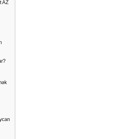
et AZ
n
ar?
mək
aycan