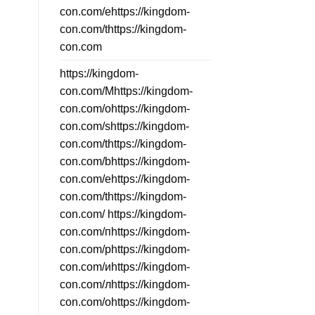
və
con.com/ehttps://kingdom-
con.com/thttps://kingdom-
con.com
https://kingdom-
si
con.com/Mhttps://kingdom-
və
con.com/ohttps://kingdom-
k
con.com/shttps://kingdom-
con.com/thttps://kingdom-
con.com/bhttps://kingdom-
con.com/ehttps://kingdom-
con.com/thttps://kingdom-
con.com/ https://kingdom-
con.com/пhttps://kingdom-
ar
con.com/рhttps://kingdom-
con.com/иhttps://kingdom-
con.com/лhttps://kingdom-
con.com/оhttps://kingdom-