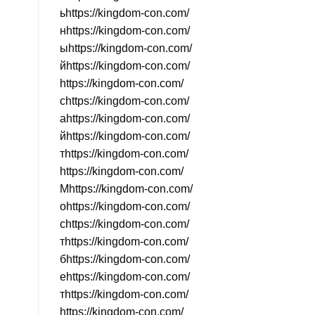
ьhttps://kingdom-con.com/
нhttps://kingdom-con.com/
ыhttps://kingdom-con.com/
йhttps://kingdom-con.com/
https://kingdom-con.com/
сhttps://kingdom-con.com/
аhttps://kingdom-con.com/
йhttps://kingdom-con.com/
тhttps://kingdom-con.com/
https://kingdom-con.com/
Мhttps://kingdom-con.com/
оhttps://kingdom-con.com/
сhttps://kingdom-con.com/
тhttps://kingdom-con.com/
бhttps://kingdom-con.com/
еhttps://kingdom-con.com/
тhttps://kingdom-con.com/
https://kingdom-con.com/