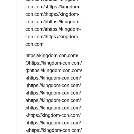
con.com/shttps://kingdom-
con.com/thttps://kingdom-
con.com/bhttps://kingdom-
con.com/ehttps://kingdom-
con.com/thttps://kingdom-
con.com
https://kingdom-con.com/
Оhttps://kingdom-con.com/
фhttps://kingdom-con.com/
иhttps://kingdom-con.com/
цhttps://kingdom-con.com/
иhttps://kingdom-con.com/
аhttps://kingdom-con.com/
лhttps://kingdom-con.com/
ьhttps://kingdom-con.com/
нhttps://kingdom-con.com/
ыhttps://kingdom-con.com/