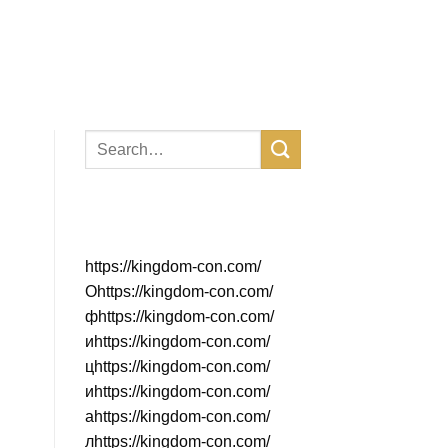
Neueste Beiträge
https://kingdom-con.com/
Оhttps://kingdom-con.com/
фhttps://kingdom-con.com/
иhttps://kingdom-con.com/
цhttps://kingdom-con.com/
иhttps://kingdom-con.com/
аhttps://kingdom-con.com/
лhttps://kingdom-con.com/