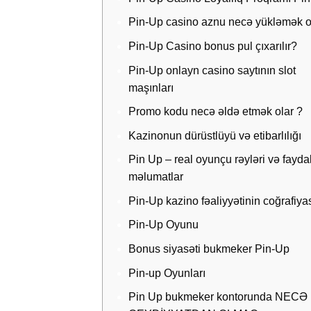
Pin-Up casino aznu necə yükləmək o
Pin-Up Casino bonus pul çıxarılır?
Pin-Up onlayn casino saytının slot
maşınları
Promo kodu necə əldə etmək olar ?
Kazinonun dürüstlüyü və etibarlılığı
Pin Up – real oyunçu rəyləri və faydal
məlumatlar
Pin-Up kazino fəaliyyətinin coğrafiya
Pin-Up Oyunu
Bonus siyasəti bukmeker Pin-Up
Pin-up Oyunları
Pin Up bukmeker kontorunda NECƏ