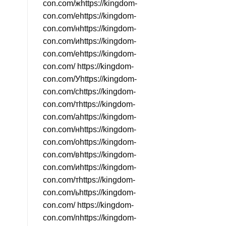
con.com/жhttps://kingdom-
con.com/еhttps://kingdom-
alı
con.com/нhttps://kingdom-
con.com/иhttps://kingdom-
con.com/еhttps://kingdom-
ən
con.com/ https://kingdom-
con.com/Уhttps://kingdom-
con.com/сhttps://kingdom-
con.com/тhttps://kingdom-
con.com/аhttps://kingdom-
con.com/нhttps://kingdom-
con.com/оhttps://kingdom-
con.com/вhttps://kingdom-
con.com/иhttps://kingdom-
con.com/тhttps://kingdom-
con.com/ьhttps://kingdom-
atan
con.com/ https://kingdom-
con.com/пhttps://kingdom-