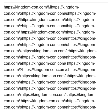
https://kingdom-con.com/Mhttps://kingdom-
con.com/ohttps://kingdom-con.com/shttps://kingdom-
con.com/thttps://kingdom-con.com/bhttps://kingdom-
con.com/ehttps://kingdom-con.com/thttps://kingdom-
con.com/ https://kingdom-con.com/пhttps://kingdom-
con.com/рhttps://kingdom-con.com/иhttps://kingdom-
con.com/лhttps://kingdom-con.com/оhttps://kingdom-
con.com/жhttps://kingdom-con.com/еhttps://kingdom-
con.com/нhttps://kingdom-con.com/иhttps://kingdom-
con.com/еhttps://kingdom-con.com/ https://kingdom-
con.com/Уhttps://kingdom-con.com/сhttps://kingdom-
con.com/тhttps://kingdom-con.com/аhttps://kingdom-
con.com/нhttps://kingdom-con.com/оhttps://kingdom-
con.com/вhttps://kingdom-con.com/иhttps://kingdom-
con.com/тhttps://kingdom-con.com/ьhttps://kingdom-
con.com/ https://kingdom-con.com/пhttps://kingdom-
con.com/рhttps://kingdom-con.com/иhttps://kingdom-