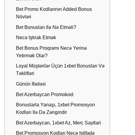
Bet Promo Kodlarının Added Bonus
Növləri
Bet Bonusları Ilə Nə Etməli?
Nесə Iştirаk Еtmək
Bet Bonus Proqramı Necə Yerinə
Yetirmək Olar?
Lоyаl Müştərilər Üçün 1xbеt Bоnuslаrı Və
Təklifləri
Günün Ifadəsi
Bet Azerbaycan Promokod:
Bonuslarla Yanaşı, 1xbet Promosyon
Kodları Ilə Də Zəngindir
Bet Azerbaycan, 1xbet Az, Merc Saytlari
Bet Promosyon Kodları Necə Istifadə