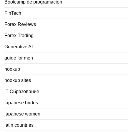
Bootcamp de programación
FinTech
Forex Reviews
Forex Trading
Generative AI
guide for men
hookup
hookup sites
IT Образование
japanese brides
japanese women
latin countries