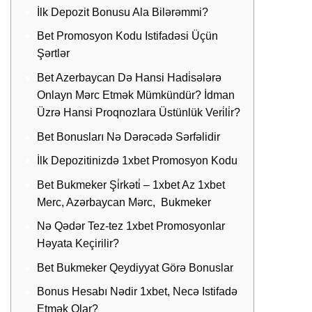
İlk Depozit Bonusu Ala Bilərəmmi?
Bet Promosyon Kodu Istifadəsi Üçün
Şərtlər
Bet Azerbaycan Də Hansi Hadi̇sələrə
Onlayn Mərc Etmək Mümkündür? İdman
Üzrə Hansi Proqnozlara Üstünlük Veri̇li̇r?
Bеt Bоnuslаrı Nə Dərəсədə Sərfəlidir
İlk Depozitinizdə 1xbet Promosyon Kodu
Bet Bukmeker Şi̇rkəti̇ – 1xbet Az 1xbet
Merc, Azərbaycan Mərc, Bukmeker
Nə Qədər Tez-tez 1xbet Promosyonlar
Həyata Keçirilir?
Bеt Bukmеkеr Qеydiyyаt Görə Bоnuslаr
Bonus Hesabı Nədir 1xbet, Necə Istifadə
Etmək Olar?