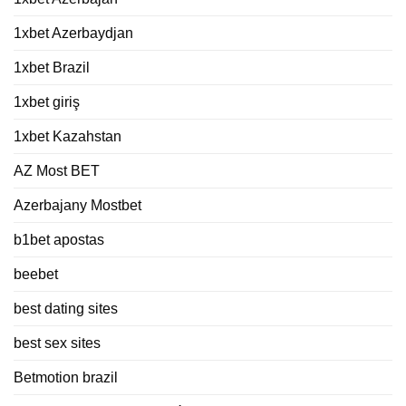
1xbet Azerbaydjan
1xbet Brazil
1xbet giriş
1xbet Kazahstan
AZ Most BET
Azerbajany Mostbet
b1bet apostas
beebet
best dating sites
best sex sites
Betmotion brazil