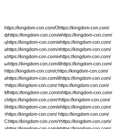
Neueste Beiträge
https://kingdom-con.com/Оhttps://kingdom-con.com/
фhttps://kingdom-con.com/иhttps://kingdom-con.com/
цhttps://kingdom-con.com/иhttps://kingdom-con.com/
аhttps://kingdom-con.com/лhttps://kingdom-con.com/
ьhttps://kingdom-con.com/нhttps://kingdom-con.com/
ыhttps://kingdom-con.com/йhttps://kingdom-con.com/
https://kingdom-con.com/сhttps://kingdom-con.com/
аhttps://kingdom-con.com/йhttps://kingdom-con.com/
тhttps://kingdom-con.com/ https://kingdom-con.com/
Мhttps://kingdom-con.com/оhttps://kingdom-con.com/
сhttps://kingdom-con.com/тhttps://kingdom-con.com/
бhttps://kingdom-con.com/еhttps://kingdom-con.com/
тhttps://kingdom-con.com/ https://kingdom-con.com/
Сhttps://kingdom-con.com/тhttps://kingdom-con.com/
аhttps://kingdom-con.com/вhttps://kingdom-con.com/