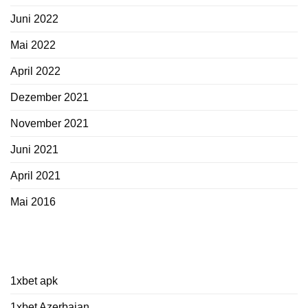
Juni 2022
Mai 2022
April 2022
Dezember 2021
November 2021
Juni 2021
April 2021
Mai 2016
Kategorien
1xbet apk
1xbet Azerbajan