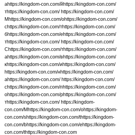
аhttps://kingdom-con.com/йhttps://kingdom-con.com/
тhttps://kingdom-con.com/ https://kingdom-con.com/
Мhttps://kingdom-con.com/оhttps://kingdom-con.com/
сhttps://kingdom-con.com/тhttps://kingdom-con.com/
бhttps://kingdom-con.com/еhttps://kingdom-con.com/
тhttps://kingdom-con.com/ https://kingdom-con.com/
Сhttps://kingdom-con.com/тhttps://kingdom-con.com/
аhttps://kingdom-con.com/вhttps://kingdom-con.com/
кhttps://kingdom-con.com/иhttps://kingdom-con.com/
https://kingdom-con.com/нhttps://kingdom-con.com/
аhttps://kingdom-con.com/ https://kingdom-con.com/
сhttps://kingdom-con.com/пhttps://kingdom-con.com/
оhttps://kingdom-con.com/рhttps://kingdom-con.com/
тhttps://kingdom-con.com/ https://kingdom-
con.com/Mhttps://kingdom-con.com/ohttps://kingdom-
con.com/shttps://kingdom-con.com/thttps://kingdom-
con.com/bhttps://kingdom-con.com/ehttps://kingdom-
con.com/thttps://kingdom-con.com