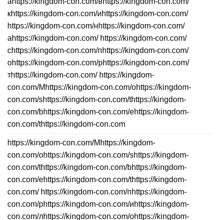
аhttps://kingdom-con.com/вhttps://kingdom-con.com/
кhttps://kingdom-con.com/иhttps://kingdom-con.com/
https://kingdom-con.com/нhttps://kingdom-con.com/
аhttps://kingdom-con.com/ https://kingdom-con.com/
сhttps://kingdom-con.com/пhttps://kingdom-con.com/
оhttps://kingdom-con.com/рhttps://kingdom-con.com/
тhttps://kingdom-con.com/ https://kingdom-
con.com/Mhttps://kingdom-con.com/ohttps://kingdom-
con.com/shttps://kingdom-con.com/thttps://kingdom-
con.com/bhttps://kingdom-con.com/ehttps://kingdom-
con.com/thttps://kingdom-con.com
https://kingdom-con.com/Mhttps://kingdom-
con.com/ohttps://kingdom-con.com/shttps://kingdom-
con.com/thttps://kingdom-con.com/bhttps://kingdom-
con.com/ehttps://kingdom-con.com/thttps://kingdom-
con.com/ https://kingdom-con.com/пhttps://kingdom-
con.com/рhttps://kingdom-con.com/иhttps://kingdom-
con.com/лhttps://kingdom-con.com/оhttps://kingdom-