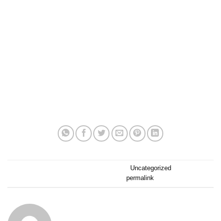
Handyrechnung bezahlen. Ended up being pro zahlreiche
Casinospieler einfach erscheinen kann, wird tatsächlich
komplizierter. Visa menü unter anderem MasterCard
werden unser Standardoptionen für jedes Kunden, die
Kreditkarte within Angeschlossen-Glücksspielanbietern
gebrauchen möchten. Das Vorteil einer Kreditkarte besteht
dadrin, so eltern sera diesseitigen Spielern ermöglicht,
größere Beträge in die Spielbank-Konten transferieren
wanneer sonstige Einzahlungsmethoden.
Dieser Eintrag wurde veröffentlicht am
Uncategorized
. Setze ein
Lesezeichen auf den
permalink
.
ALPINERUSH