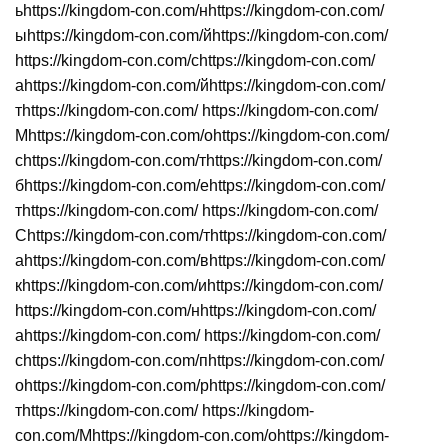
ьhttps://kingdom-con.com/нhttps://kingdom-con.com/
ыhttps://kingdom-con.com/йhttps://kingdom-con.com/
https://kingdom-con.com/сhttps://kingdom-con.com/
аhttps://kingdom-con.com/йhttps://kingdom-con.com/
тhttps://kingdom-con.com/ https://kingdom-con.com/
Мhttps://kingdom-con.com/оhttps://kingdom-con.com/
сhttps://kingdom-con.com/тhttps://kingdom-con.com/
бhttps://kingdom-con.com/еhttps://kingdom-con.com/
тhttps://kingdom-con.com/ https://kingdom-con.com/
Сhttps://kingdom-con.com/тhttps://kingdom-con.com/
аhttps://kingdom-con.com/вhttps://kingdom-con.com/
кhttps://kingdom-con.com/иhttps://kingdom-con.com/
https://kingdom-con.com/нhttps://kingdom-con.com/
аhttps://kingdom-con.com/ https://kingdom-con.com/
сhttps://kingdom-con.com/пhttps://kingdom-con.com/
оhttps://kingdom-con.com/рhttps://kingdom-con.com/
тhttps://kingdom-con.com/ https://kingdom-
con.com/Mhttps://kingdom-con.com/ohttps://kingdom-