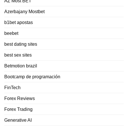
AZ Most BET
Azerbajany Mostbet
b1bet apostas
beebet
best dating sites
best sex sites
Betmotion brazil
Bootcamp de programación
FinTech
Forex Reviews
Forex Trading
Generative AI