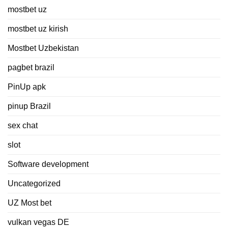
mostbet uz
mostbet uz kirish
Mostbet Uzbekistan
pagbet brazil
PinUp apk
pinup Brazil
sex chat
slot
Software development
Uncategorized
UZ Most bet
vulkan vegas DE