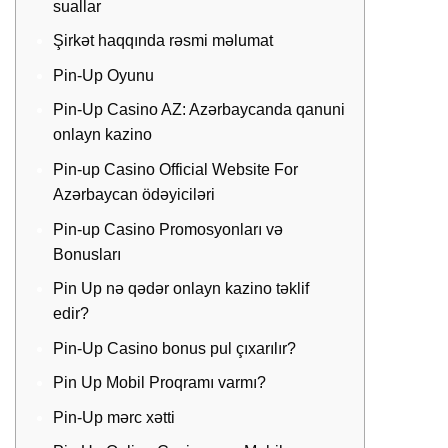
suallar
Şirkət haqqında rəsmi məlumat
Pin-Up Oyunu
Pin-Up Casino AZ: Azərbaycanda qanuni
onlayn kazino
Pin-up Casino Official Website For
Azərbaycan ödəyiciləri
Pin-up Casino Promosyonları və
Bonusları
Pin Up nə qədər onlayn kazino təklif
edir?
Pin-Up Casino bonus pul çıxarılır?
Pin Up Mobil Proqramı varmı?
Pin-Up mərc xətti