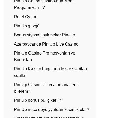
Pin Up Online Casino-nun Mobil
Proqramı varmı?
Rulet Oyunu
Pin Up güzgü
Bonus siyasəti bukmeker Pin-Up
Azərbaycanda Pin Up Live Casino
Pin-Up Casino Promosyonları və
Bonusları
Pin Up Kazino haqqında tez-tez verilən
suallar
Pin-Up Casino-a necə əmanət edə
bilərəm?
Pin Up bonus pul çıxarılır?
Pin Up necə qeydiyyatdan keçmək olar?