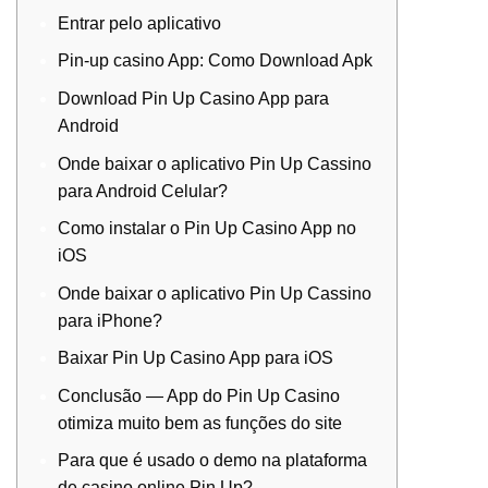
Entrar pelo aplicativo
Pin-up casino App: Como Download Apk
Download Pin Up Casino App para
Android
Onde baixar o aplicativo Pin Up Cassino
para Android Celular?
Como instalar o Pin Up Casino App no
iOS
Onde baixar o aplicativo Pin Up Cassino
para iPhone?
Baixar Pin Up Casino App para iOS
Conclusão — App do Pin Up Casino
otimiza muito bem as funções do site
Para que é usado o demo na plataforma
de casino online Pin Up?