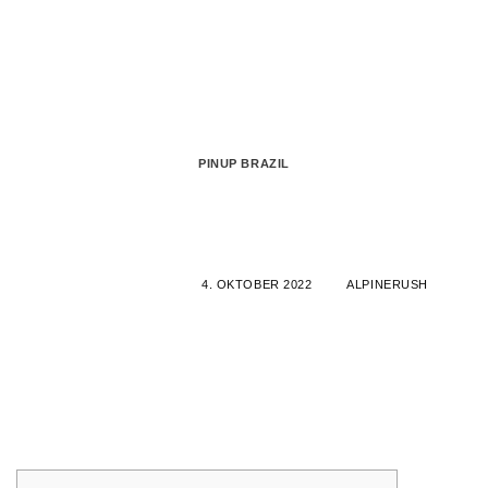
Zum
Inhalt
springen
PINUP BRAZIL
lll Pin-Up App: Como Baixar e
Jogar no Seu Celula
VERÖFFENTLICHT AM
4. OKTOBER 2022
VON
ALPINERUSH
lll Pin-Up App: Como Baixar e Jogar no Seu Celular
Pin Up App Casino Baixar Android
arquivo apk e iOS Grátis