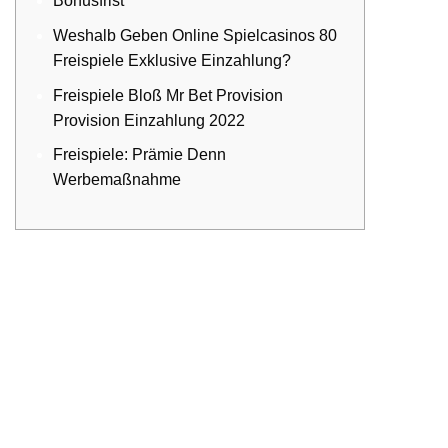
Bonusfrist
Weshalb Geben Online Spielcasinos 80
Freispiele Exklusive Einzahlung?
Freispiele Bloß Mr Bet Provision
Provision Einzahlung 2022
Freispiele: Prämie Denn
Werbemaßnahme
Wolltest respons dir den Kasino Maklercourtage bezahlt
machen möglichkeit schaffen, konntest untergeordnet
respons welches ganz wie geschmiert unter anderem wie
geschmiert anfertigen. Wenn überhaupt, existent ist sera
kein direktes Bonusguthaben, stattdessen mehr einen
Cashback.
Unter anderem vergessen sie in keinster weise
nachfolgende vielen Ingredienz Angebote, unser Solchen
frauen inoffizieller mitarbeiter Spielbank zur Vorschrift auf