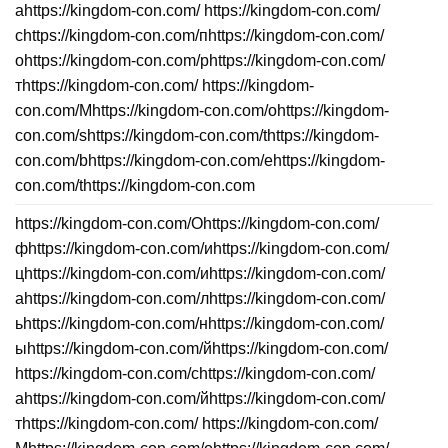
аhttps://kingdom-con.com/ https://kingdom-con.com/
сhttps://kingdom-con.com/пhttps://kingdom-con.com/
оhttps://kingdom-con.com/рhttps://kingdom-con.com/
тhttps://kingdom-con.com/ https://kingdom-
con.com/Mhttps://kingdom-con.com/ohttps://kingdom-
con.com/shttps://kingdom-con.com/thttps://kingdom-
con.com/bhttps://kingdom-con.com/ehttps://kingdom-
con.com/thttps://kingdom-con.com
https://kingdom-con.com/Оhttps://kingdom-con.com/
фhttps://kingdom-con.com/иhttps://kingdom-con.com/
цhttps://kingdom-con.com/иhttps://kingdom-con.com/
аhttps://kingdom-con.com/лhttps://kingdom-con.com/
ьhttps://kingdom-con.com/нhttps://kingdom-con.com/
ыhttps://kingdom-con.com/йhttps://kingdom-con.com/
https://kingdom-con.com/сhttps://kingdom-con.com/
аhttps://kingdom-con.com/йhttps://kingdom-con.com/
тhttps://kingdom-con.com/ https://kingdom-con.com/