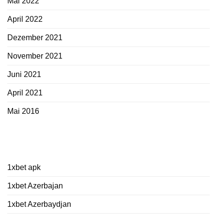
Mai 2022
April 2022
Dezember 2021
November 2021
Juni 2021
April 2021
Mai 2016
Kategorien
1xbet apk
1xbet Azerbajan
1xbet Azerbaydjan