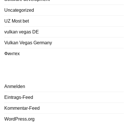
Uncategorized
UZ Most bet
vulkan vegas DE
Vulkan Vegas Germany
Финтех
Meta
Anmelden
Eintrags-Feed
Kommentar-Feed
WordPress.org