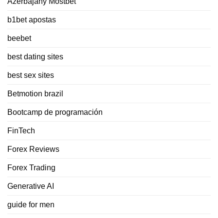
Azerbajany Mostbet
b1bet apostas
beebet
best dating sites
best sex sites
Betmotion brazil
Bootcamp de programación
FinTech
Forex Reviews
Forex Trading
Generative AI
guide for men