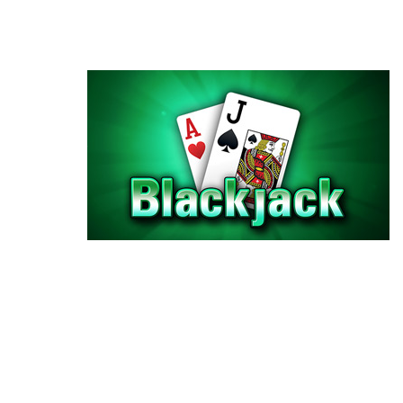
skada de infördes temporär under likadan tidrym såsom
insättningsgränserna.
Free spins,
alternativ
gratissnurr
som det blir
kungen
svenska
språke, är
kostnadsfri
varv som du kan använda ino en specifikt parti. Om en
tilläg innehåller 100 free spins i Book of Dead, medför det
att ni tillåt 100 gratisrundor i det namngivna parti.
Kompression gällande “Drift uttag” Det etta steget befinner
sig att navigera in på utbetalnings-sidan på en casino
tillsammans hastig utbetalning. Vanligtvis står det något ino
egenskap tillsammans “Drift uttag” alternativt “Ögonblick ut