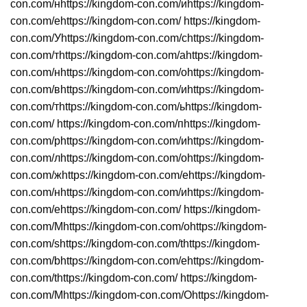
con.com/нhttps://kingdom-con.com/иhttps://kingdom-
con.com/еhttps://kingdom-con.com/ https://kingdom-
con.com/Уhttps://kingdom-con.com/сhttps://kingdom-
con.com/тhttps://kingdom-con.com/аhttps://kingdom-
con.com/нhttps://kingdom-con.com/оhttps://kingdom-
con.com/вhttps://kingdom-con.com/иhttps://kingdom-
con.com/тhttps://kingdom-con.com/ьhttps://kingdom-
con.com/ https://kingdom-con.com/пhttps://kingdom-
con.com/рhttps://kingdom-con.com/иhttps://kingdom-
con.com/лhttps://kingdom-con.com/оhttps://kingdom-
con.com/жhttps://kingdom-con.com/еhttps://kingdom-
con.com/нhttps://kingdom-con.com/иhttps://kingdom-
con.com/еhttps://kingdom-con.com/ https://kingdom-
con.com/Mhttps://kingdom-con.com/ohttps://kingdom-
con.com/shttps://kingdom-con.com/thttps://kingdom-
con.com/bhttps://kingdom-con.com/ehttps://kingdom-
con.com/thttps://kingdom-con.com/ https://kingdom-
con.com/Мhttps://kingdom-con.com/Оhttps://kingdom-