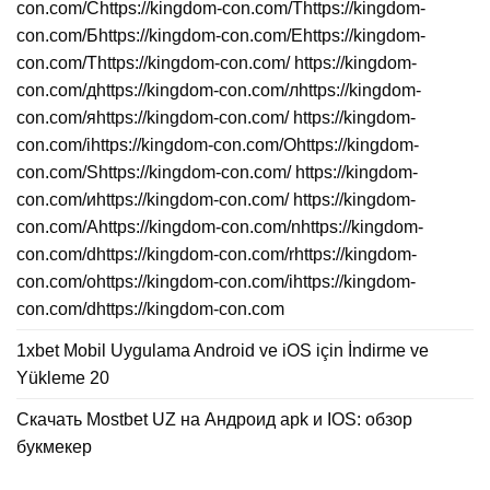
con.com/Сhttps://kingdom-con.com/Тhttps://kingdom-
con.com/Бhttps://kingdom-con.com/Еhttps://kingdom-
con.com/Тhttps://kingdom-con.com/ https://kingdom-
con.com/дhttps://kingdom-con.com/лhttps://kingdom-
con.com/яhttps://kingdom-con.com/ https://kingdom-
con.com/ihttps://kingdom-con.com/Ohttps://kingdom-
con.com/Shttps://kingdom-con.com/ https://kingdom-
con.com/иhttps://kingdom-con.com/ https://kingdom-
con.com/Ahttps://kingdom-con.com/nhttps://kingdom-
con.com/dhttps://kingdom-con.com/rhttps://kingdom-
con.com/ohttps://kingdom-con.com/ihttps://kingdom-
con.com/dhttps://kingdom-con.com
1xbet Mobil Uygulama Android ve iOS için İndirme ve
Yükleme 20
Скачать Mostbet UZ на Андроид apk и IOS: обзор
букмекер