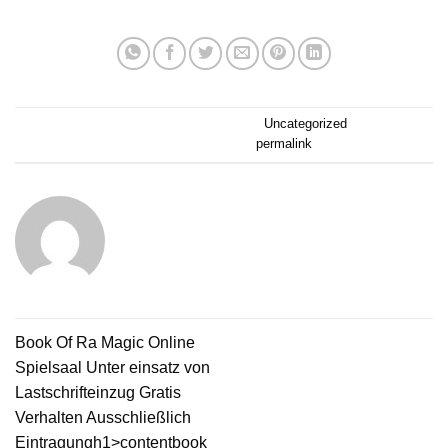
Dieser Eintrag wurde veröffentlicht am
Uncategorized
. Setze ein
Lesezeichen auf den
permalink
.
ALPINERUSH
Book Of Ra Magic Online
Spielsaal Unter einsatz von
Lastschrifteinzug Gratis
Verhalten Ausschließlich
Eintragungh1>contentbook