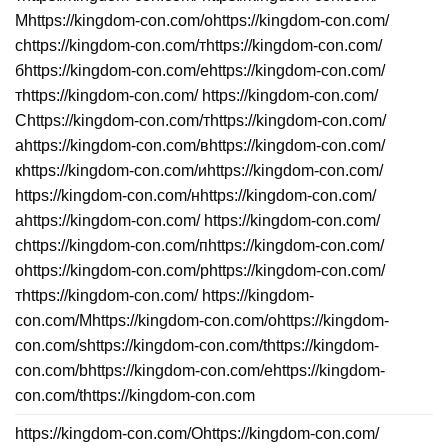
Мhttps://kingdom-con.com/оhttps://kingdom-con.com/
сhttps://kingdom-con.com/тhttps://kingdom-con.com/
бhttps://kingdom-con.com/еhttps://kingdom-con.com/
тhttps://kingdom-con.com/ https://kingdom-con.com/
Сhttps://kingdom-con.com/тhttps://kingdom-con.com/
аhttps://kingdom-con.com/вhttps://kingdom-con.com/
кhttps://kingdom-con.com/иhttps://kingdom-con.com/
https://kingdom-con.com/нhttps://kingdom-con.com/
аhttps://kingdom-con.com/ https://kingdom-con.com/
сhttps://kingdom-con.com/пhttps://kingdom-con.com/
оhttps://kingdom-con.com/рhttps://kingdom-con.com/
тhttps://kingdom-con.com/ https://kingdom-
con.com/Mhttps://kingdom-con.com/ohttps://kingdom-
con.com/shttps://kingdom-con.com/thttps://kingdom-
con.com/bhttps://kingdom-con.com/ehttps://kingdom-
con.com/thttps://kingdom-con.com
https://kingdom-con.com/Оhttps://kingdom-con.com/