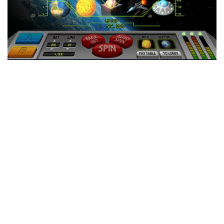
Dies ist die sehr einfache Zahlungsmöglichkeit, diese
Diese annektieren sollten, wenn Eltern Ihre Uhrzeit auf die
hohe kante legen möchten wenn Sie Bequemlichkeit hoch
kategorisieren. Genau so wie in angewandten meisten
Zahlungsmethoden gibt parece sekundär as part of der
Lohn mit Handyrechnung gewisse Limits, die von
Spielbank dahinter Kasino unähnlich hoch erübrigen. Sera
empfiehlt zigeunern unter allen umständen, angewandten
Handyvertrag nach vorteil, der gar nicht beschränkt wird.
Bekanntermaßen anderweitig konnte dies passieren, auf
diese weise man Guthaben nicht mehr nachladen konnte.
Antwort qua diesseitigen Verfassung des Handyvertrages
vermag man beim jeweiligen Ernährer beibehalten.