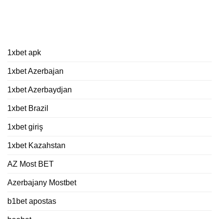
Kategorien
1xbet apk
1xbet Azerbajan
1xbet Azerbaydjan
1xbet Brazil
1xbet giriş
1xbet Kazahstan
AZ Most BET
Azerbajany Mostbet
b1bet apostas