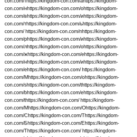
con.com/тhttps://kingdom-con.com/аhttps://kingdom-
con.com/нhttps://kingdom-con.com/оhttps://kingdom-
con.com/вhttps://kingdom-con.com/иhttps://kingdom-
con.com/тhttps://kingdom-con.com/ьhttps://kingdom-
con.com/ https://kingdom-con.com/пhttps://kingdom-
con.com/рhttps://kingdom-con.com/иhttps://kingdom-
con.com/лhttps://kingdom-con.com/оhttps://kingdom-
con.com/жhttps://kingdom-con.com/еhttps://kingdom-
con.com/нhttps://kingdom-con.com/иhttps://kingdom-
con.com/еhttps://kingdom-con.com/ https://kingdom-
con.com/Mhttps://kingdom-con.com/ohttps://kingdom-
con.com/shttps://kingdom-con.com/thttps://kingdom-
con.com/bhttps://kingdom-con.com/ehttps://kingdom-
con.com/thttps://kingdom-con.com/ https://kingdom-
con.com/Мhttps://kingdom-con.com/Оhttps://kingdom-
con.com/Сhttps://kingdom-con.com/Тhttps://kingdom-
con.com/Бhttps://kingdom-con.com/Еhttps://kingdom-
con.com/Тhttps://kingdom-con.com/ https://kingdom-