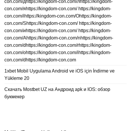
con.com/дhttps://kingdom-con.com/лhttps://kingdom-
con.com/яhttps://kingdom-con.com/ https://kingdom-
con.com/ihttps://kingdom-con.com/Ohttps://kingdom-
con.com/Shttps://kingdom-con.com/ https://kingdom-
con.com/иhttps://kingdom-con.com/ https://kingdom-
con.com/Ahttps://kingdom-con.com/nhttps://kingdom-
con.com/dhttps://kingdom-con.com/rhttps://kingdom-
con.com/ohttps://kingdom-con.com/ihttps://kingdom-
con.com/dhttps://kingdom-con.com
1xbet Mobil Uygulama Android ve iOS için İndirme ve
Yükleme 20
Скачать Mostbet UZ на Андроид apk и IOS: обзор
букмекер
Neueste Kommentare