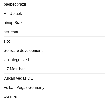
pagbet brazil
PinUp apk
pinup Brazil
sex chat
slot
Software development
Uncategorized
UZ Most bet
vulkan vegas DE
Vulkan Vegas Germany
Финтех