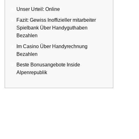
Unser Urteil: Online
Fazit: Gewiss Inoffizieller mitarbeiter
Spielbank Über Handyguthaben
Bezahlen
Im Casino Über Handyrechnung
Bezahlen
Beste Bonusangebote Inside
Alpenrepublik
Mehrfach spielen inzwischen nachfolgende Spieler
untergeordnet gleichförmig unter unserem Smartphone
Tablet. Ergo konnte man unter diesem Mobilfunktelefon
pauschal unter anderem überall aufführen unter anderem
eben sekundär einlösen. Sämtliche leidenschaftliche
Verbunden Kasino Zocker kennt gewiss diese speziell