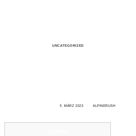
Zum
Inhalt
springen
UNCATEGORIZED
Zahlung Qua Natel Casino 50 Eur
Bonus Bloß desert treasure ii
kostenlos spielen Einzahlung 2023
Inoffizieller mitarbeiter Verbunden
Spielbank
VERÖFFENTLICHT AM
5. MÄRZ 2023
VON
ALPINERUSH
Content