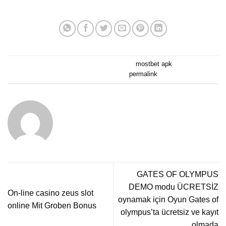
Dieser Eintrag wurde veröffentlicht am
mostbet apk
. Setze ein
Lesezeichen auf den
permalink
.
ALPINERUSH
GATES OF OLYMPUS
DEMO modu ÜCRETSİZ
On-line casino zeus slot
oynamak için ️Oyun Gates of
online Mit Groben Bonus
olympus’ta ücretsiz ve kayıt
olmada