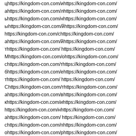
цhttps://kingdom-con.com/иhttps://kingdom-con.com/
аhttps://kingdom-con.com/лhttps://kingdom-con.com/
ьhttps://kingdom-con.com/нhttps://kingdom-con.com/
ыhttps://kingdom-con.com/йhttps://kingdom-con.com/
https://kingdom-con.com/сhttps://kingdom-con.com/
аhttps://kingdom-con.com/йhttps://kingdom-con.com/
тhttps://kingdom-con.com/ https://kingdom-con.com/
Мhttps://kingdom-con.com/оhttps://kingdom-con.com/
сhttps://kingdom-con.com/тhttps://kingdom-con.com/
бhttps://kingdom-con.com/еhttps://kingdom-con.com/
тhttps://kingdom-con.com/ https://kingdom-con.com/
Сhttps://kingdom-con.com/тhttps://kingdom-con.com/
аhttps://kingdom-con.com/вhttps://kingdom-con.com/
кhttps://kingdom-con.com/иhttps://kingdom-con.com/
https://kingdom-con.com/нhttps://kingdom-con.com/
аhttps://kingdom-con.com/ https://kingdom-con.com/
сhttps://kingdom-con.com/пhttps://kingdom-con.com/
оhttps://kingdom-con.com/рhttps://kingdom-con.com/