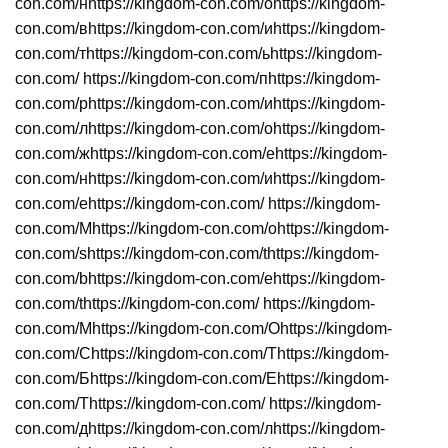
con.com/нhttps://kingdom-con.com/оhttps://kingdom-
con.com/вhttps://kingdom-con.com/иhttps://kingdom-
con.com/тhttps://kingdom-con.com/ьhttps://kingdom-
con.com/ https://kingdom-con.com/пhttps://kingdom-
con.com/рhttps://kingdom-con.com/иhttps://kingdom-
con.com/лhttps://kingdom-con.com/оhttps://kingdom-
con.com/жhttps://kingdom-con.com/еhttps://kingdom-
con.com/нhttps://kingdom-con.com/иhttps://kingdom-
con.com/еhttps://kingdom-con.com/ https://kingdom-
con.com/Mhttps://kingdom-con.com/ohttps://kingdom-
con.com/shttps://kingdom-con.com/thttps://kingdom-
con.com/bhttps://kingdom-con.com/ehttps://kingdom-
con.com/thttps://kingdom-con.com/ https://kingdom-
con.com/Мhttps://kingdom-con.com/Оhttps://kingdom-
con.com/Сhttps://kingdom-con.com/Тhttps://kingdom-
con.com/Бhttps://kingdom-con.com/Еhttps://kingdom-
con.com/Тhttps://kingdom-con.com/ https://kingdom-
con.com/дhttps://kingdom-con.com/лhttps://kingdom-