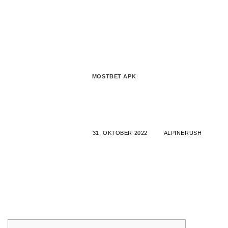
Zum
Inhalt
springen
MOSTBET APK
Официальный сайт Мостбет
Ставки на спорт Mostbe
VERÖFFENTLICHT AM
31. OKTOBER 2022
VON
ALPINERUSH
Официальный сайт Мостбет Ставки на спорт Mostbet
Официальный сайт Мостбет Ставки
на спорт Mostbet