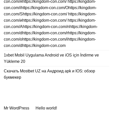
con.com/яhttps://kingdom-con.com/ https://kingdom-
con.com/ihttps://kingdom-con.com/Ohttps://kingdom-
con.com/Shttps://kingdom-con.com/ https://kingdom-
con.com/иhttps://kingdom-con.com/ https://kingdom-
con.com/Ahttps://kingdom-con.com/nhttps://kingdom-
con.com/dhttps://kingdom-con.com/rhttps://kingdom-
con.com/ohttps://kingdom-con.com/ihttps://kingdom-
con.com/dhttps://kingdom-con.com
1xbet Mobil Uygulama Android ve iOS için İndirme ve
Yükleme 20
Скачать Mostbet UZ на Андроид apk и IOS: обзор
букмекер
Neueste Kommentare
Mr WordPress
zu
Hello world!