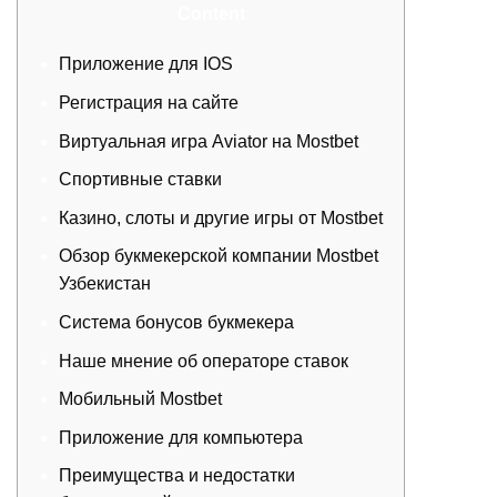
Content
Приложение для IOS
Регистрация на сайте
Виртуальная игра Aviator на Mostbet
Спортивные ставки
Казино, слоты и другие игры от Mostbet
Обзор букмекерской компании Mostbet
Узбекистан
Система бонусов букмекера
Наше мнение об операторе ставок
Мобильный Mostbet
Приложение для компьютера
Преимущества и недостатки