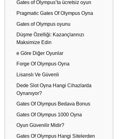
Gates of Olympus’ta ücretsiz oyun
Pragmatic Gates Of Olympus Oyna
Gates of Olympus oyunu
Düşme Özelliği: Kazançlarınızı
Maksimize Edin
e Göre Diğer Oyunlar
Forge Of Olympus Oyna
Lisanslı Ve Güvenli
Dede Slot Oyna Hangi Cihazlarda
Oynanıyor?
Gates Of Olympus Bedava Bonus
Gates Of Olympus 1000 Oyna
Oyun Güvenilir Midir?
Gates Of Olympus Hangi Sitelerden