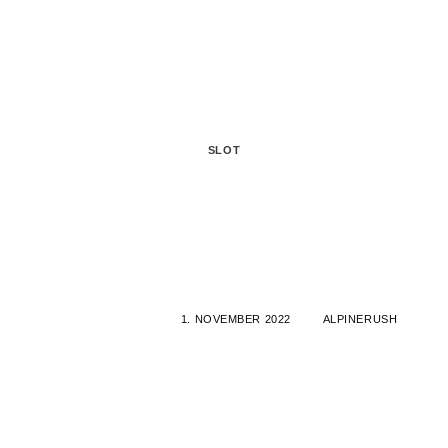
Zum
Inhalt
springen
SLOT
GATES OF OLYMPUS DEMO modu
ÜCRETSİZ oynamak için ️Oyun
Gates of olympus’ta ücretsiz ve
kayıt olmada
VERÖFFENTLICHT AM
1. NOVEMBER 2022
VON
ALPINERUSH
GATES OF OLYMPUS DEMO modu ÜCRETSİZ oynamak
için ️Oyun Gates of olympus’ta ücretsiz ve kayıt olmadan